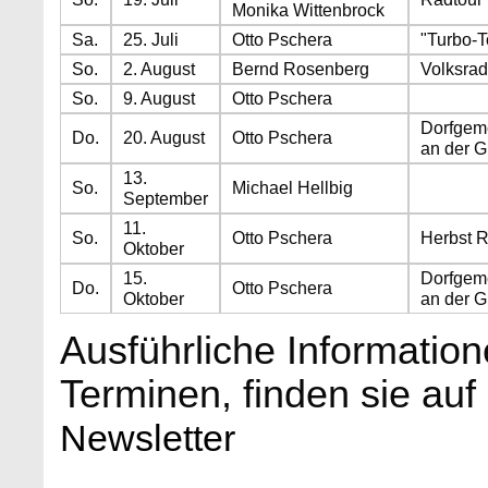
Monika Wittenbrock
Sa.
25. Juli
Otto Pschera
"Turbo-T
So.
2. August
Bernd Rosenberg
Volksrad
So.
9. August
Otto Pschera
Dorfgeme
Do.
20. August
Otto Pschera
an der G
13.
So.
Michael Hellbig
September
11.
So.
Otto Pschera
Herbst R
Oktober
15.
Dorfgeme
Do.
Otto Pschera
Oktober
an der G
Ausführliche Informatio
Terminen, finden sie auf
Newsletter