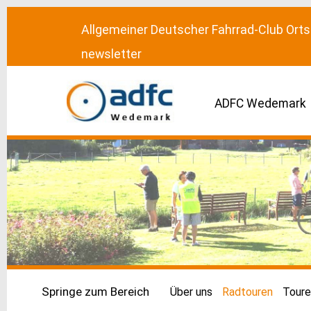
Allgemeiner Deutscher Fahrrad-Club Or
newsletter
ADFC Wedemark
Springe zum Bereich
Über uns
Radtouren
Toure