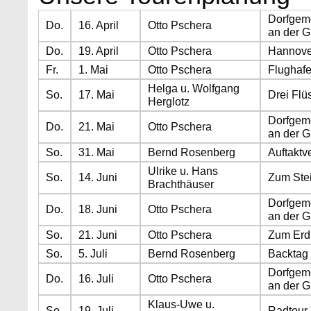
Dorfgeme
Do.
16. April
Otto Pschera
an der G
Do.
19. April
Otto Pschera
Hannove
Fr.
1. Mai
Otto Pschera
Flughafe
Helga u. Wolfgang
So.
17. Mai
Drei Flü
Herglotz
Dorfgeme
Do.
21. Mai
Otto Pschera
an der G
So.
31. Mai
Bernd Rosenberg
Auftaktv
Ulrike u. Hans
So.
14. Juni
Zum Ste
Brachthäuser
Dorfgeme
Do.
18. Juni
Otto Pschera
an der G
So.
21. Juni
Otto Pschera
Zum Erdb
So.
5. Juli
Bernd Rosenberg
Backtag 
Dorfgeme
Do.
16. Juli
Otto Pschera
an der G
Klaus-Uwe u.
So.
19. Juli
Radtour 