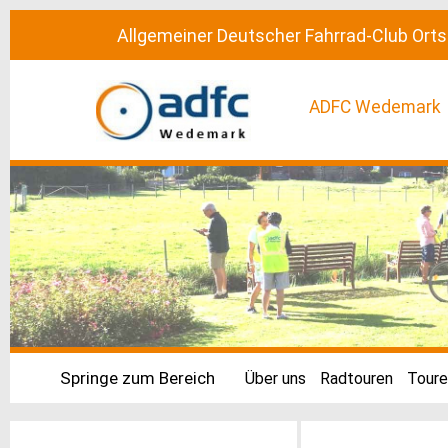
Allgemeiner Deutscher Fahrrad-Club Or
ADFC Wedemark
Springe zum Bereich
Über uns
Radtouren
Toure