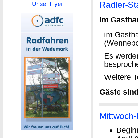
Radler-S
Unser Flyer
im Gastha
im Gastha
(Wennebo
Es werden
besproche
Weitere T
Gäste sin
Mittwoch-
Begin