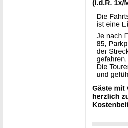
(i.d.R. 1x
Die Fahrt
ist eine 
Je nach F
85, Parkpl
der Strec
gefahren.
Die Toure
und gefüh
Gäste mit
herzlich z
Kostenbeit