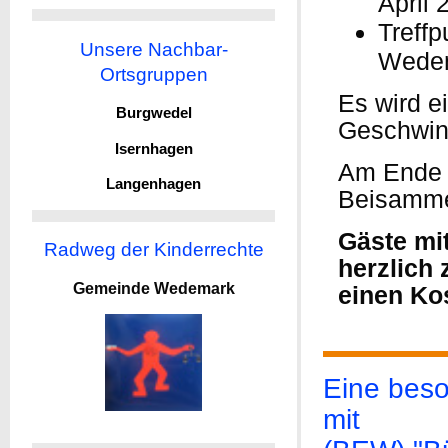
April 
Treffp
Unsere Nachbar-
Wedema
Ortsgruppen
Es wird e
Burgwedel
Geschwin
Isernhagen
Am Ende d
Langenhagen
Beisamme
Gäste mi
Radweg der Kinderrechte
herzlich 
Gemeinde Wedemark
einen Ko
Eine beso
mit