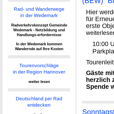
(BEW) "B
Rad- und Wanderwege
Hier werd
in der Wedemark
für Erneu
erste Obje
Radverkehrskonzept Gemeinde
Wedemark - Netzbildung und
weiterlese
Handlungs-erfordernisse
10:00 U
In der Wedemark kommen
Wandernde auf Ihre Kosten
Parkpla
Tourenlei
Tourenvorschläge
in der Region Hannover
Gäste mi
herzlich
weiter lesen
Spende w
Deutschland per Rad
entdecken
Sonntagst